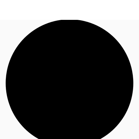
JP
オフィス・事務所
お電話
お問合せ
倉庫・物流センター
地図検索
記事
仲介会社様はこちらへ
お気に入り