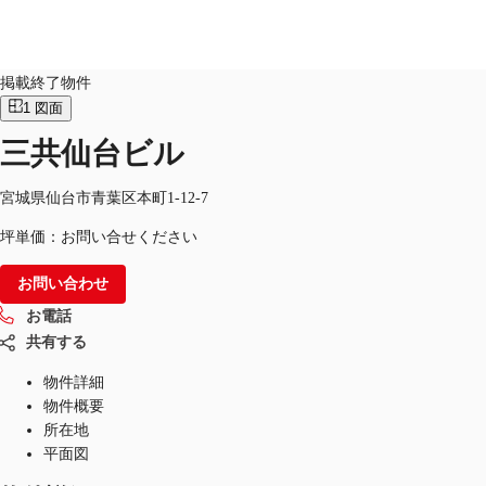
オフィス
物件ID：
JPN-P-001AG5
掲載終了物件
1
図面
JP
三共仙台ビル
オフィス・事務所
お電話
お問合せ
倉庫・物流センター
宮城県仙台市青葉区本町1-12-7
坪単価：お問い合せください
地図検索
お問い合わせ
記事
お電話
仲介会社様はこちらへ
共有する
お気に入り
物件詳細
物件概要
所在地
平面図