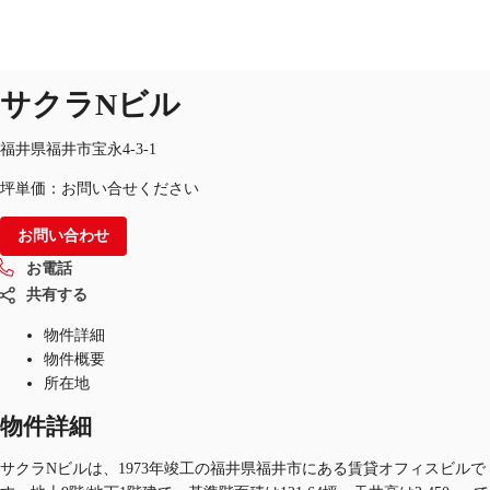
オフィス
物件ID：
JPN-P-001BT8
掲載終了物件
サクラNビル
JP
オフィス・事務所
福井県福井市宝永4-3-1
お電話
お問合せ
坪単価：お問い合せください
倉庫・物流センター
お問い合わせ
地図検索
お電話
記事
共有する
仲介会社様はこちらへ
物件詳細
物件概要
お気に入り
所在地
物件詳細
サクラNビルは、1973年竣工の福井県福井市にある賃貸オフィスビルで