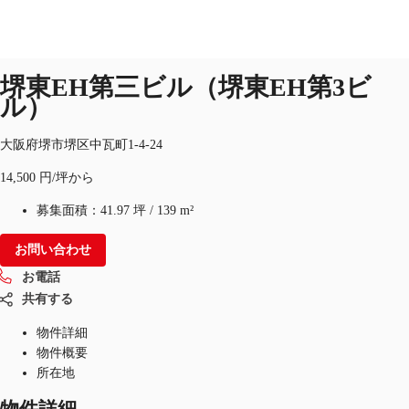
オフィス
物件ID：
JPN-P-001U5Z
堺東EH第三ビル（堺東EH第3ビ
JP
ル）
オフィス・事務所
お電話
お問合せ
大阪府堺市堺区中瓦町1-4-24
倉庫・物流センター
14,500 円/坪から
地図検索
募集面積：
41.97 坪
/
139 m²
記事
お問い合わせ
お電話
仲介会社様はこちらへ
共有する
お気に入り
物件詳細
物件概要
所在地
物件詳細