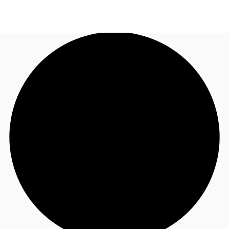
JP
オフィス・事務所
お電話
お問合せ
倉庫・物流センター
地図検索
記事
仲介会社様はこちらへ
お気に入り