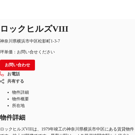
オフィス
物件ID：
JPN-P-002IL6
掲載終了物件
ロックヒルズVIII
JP
オフィス・事務所
神奈川県横浜市中区松影町1-3-7
お電話
お問合せ
坪単価：お問い合せください
倉庫・物流センター
お問い合わせ
地図検索
お電話
記事
共有する
仲介会社様はこちらへ
物件詳細
物件概要
お気に入り
所在地
物件詳細
ロックヒルズVIIIは、1979年竣工の神奈川県横浜市中区にある賃貸物件