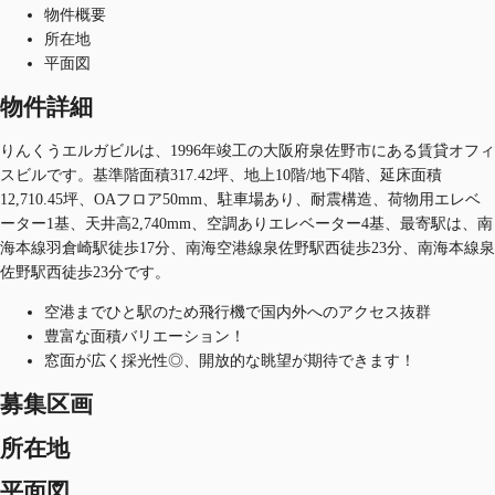
物件概要
所在地
平面図
物件詳細
りんくうエルガビルは、1996年竣工の大阪府泉佐野市にある賃貸オフィ
スビルです。基準階面積317.42坪、地上10階/地下4階、延床面積
12,710.45坪、OAフロア50mm、駐車場あり、耐震構造、荷物用エレベ
ーター1基、天井高2,740mm、空調ありエレベーター4基、最寄駅は、南
海本線羽倉崎駅徒歩17分、南海空港線泉佐野駅西徒歩23分、南海本線泉
佐野駅西徒歩23分です。
空港までひと駅のため飛行機で国内外へのアクセス抜群
豊富な面積バリエーション！
窓面が広く採光性◎、開放的な眺望が期待できます！
募集区画
所在地
平面図