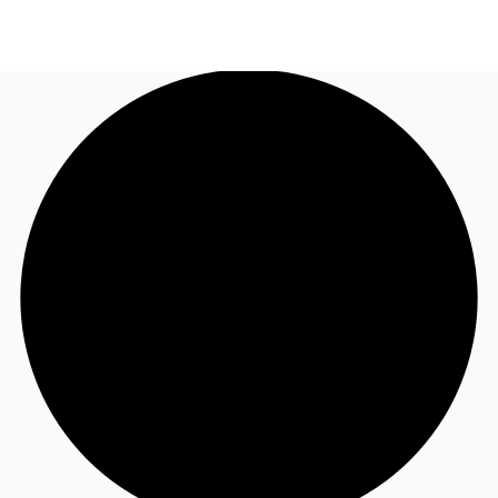
JP
オフィス・事務所
お電話
お問合せ
倉庫・物流センター
地図検索
記事
仲介会社様はこちらへ
お気に入り