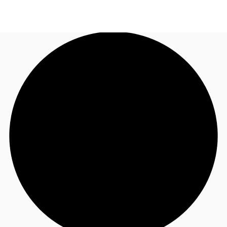
JP
オフィス・事務所
お電話
お問合せ
倉庫・物流センター
地図検索
記事
仲介会社様はこちらへ
お気に入り