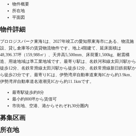
物件概要
所在地
平面図
物件詳細
プロロジスパーク東海1は、2027年竣工の愛知県東海市にある、物流施
設、貸し倉庫等の賃貸物流物件です。地上4階建て、延床面積は
48,396.37坪（159,988㎡）、天井高5,500mm、床荷重1,500kg、耐震構
造、用途地域は準工業地域です。最寄り駅は、名鉄河和線太田川駅から
徒歩12分、名鉄常滑線太田川駅から徒歩12分、名鉄常滑線新日鉄前駅か
ら徒歩23分です。最寄りICは、伊勢湾岸自動車道東海ICから約3.9km、
伊勢湾岸自動車道名港潮見ICから約11.1kmです。
最寄駅徒歩約8分
最小約800坪から賃借可
市街地、空港、港からそれぞれ30分圏内
募集区画
所在地