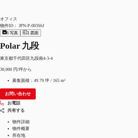
オフィス
物件ID：
JPN-P-003S6J
6
写真
1
図面
Polar 九段
東京都千代田区九段南4-3-4
30,000 円/坪から
募集面積：
49.79 坪
/
165 m²
お問い合わせ
お電話
共有する
物件詳細
物件概要
所在地