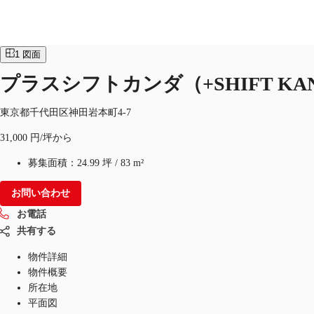
オフィス
物件ID：
JPN-P-001HBO
1
図面
プラスシフトカンダ（+SHIFT KA
オフィス・事務所
倉庫・物流センター
地図検索
東京都千代田区神田岩本町4-7
31,000 円/坪から
募集面積：
24.99 坪
/
83 m²
お問い合わせ
お電話
共有する
物件詳細
物件概要
所在地
平面図