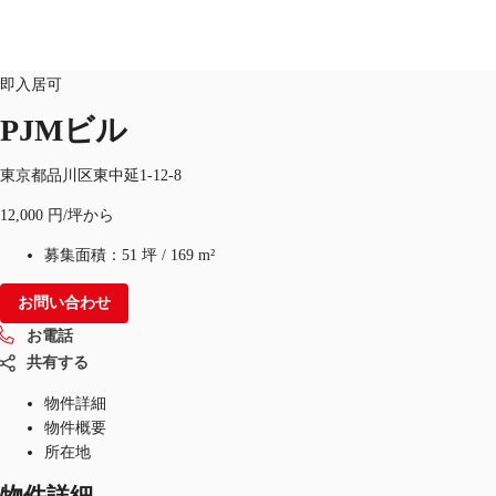
オフィス
物件ID：
JPN-P-000E87
即入居可
PJMビル
オフィス・事務所
倉庫・物流センター
地図検索
東京都品川区東中延1-12-8
12,000 円/坪から
募集面積：
51 坪
/
169 m²
お問い合わせ
お電話
共有する
物件詳細
物件概要
所在地
物件詳細