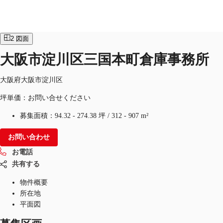
倉庫
物件ID：
JPN-P-002CM7
即入居可
2
図面
JP
大阪市淀川区三国本町倉庫事務所
オフィス・事務所
お電話
お問合せ
大阪府大阪市淀川区
倉庫・物流センター
坪単価：お問い合せください
地図検索
募集面積：
94.32 - 274.38 坪
/
312 - 907 m²
記事
お問い合わせ
仲介会社様はこちらへ
お電話
共有する
お気に入り
物件概要
所在地
平面図