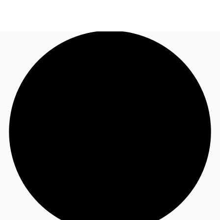
JP
オフィス・事務所
お電話
お問合せ
倉庫・物流センター
地図検索
記事
仲介会社様はこちらへ
お気に入り