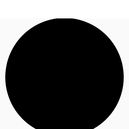
JP
オフィス・事務所
お電話
お問合せ
倉庫・物流センター
地図検索
記事
仲介会社様はこちらへ
お気に入り