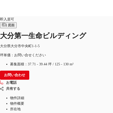
オフィス
物件ID：
JPN-P-001E7J
即入居可
1
図面
JP
大分第一生命ビルディング
オフィス・事務所
お電話
お問合せ
倉庫・物流センター
大分県大分市中央町1-1-5
坪単価：お問い合せください
地図検索
募集面積：
37.71 - 39.44 坪
/
125 - 130 m²
記事
お問い合わせ
仲介会社様はこちらへ
お電話
お気に入り
共有する
物件詳細
物件概要
所在地