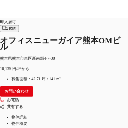
オフィス
物件ID：
JPN-P-001ELN
即入居可
1
図面
JP
オフィスニューガイア熊本OMビ
オフィス・事務所
お電話
お問合せ
ル
倉庫・物流センター
熊本県熊本市東区新南部4-7-38
地図検索
10,135 円/坪から
記事
募集面積：
42.71 坪
/
141 m²
仲介会社様はこちらへ
お問い合わせ
お気に入り
お電話
共有する
物件詳細
物件概要