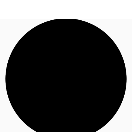
JP
オフィス・事務所
お電話
お問合せ
倉庫・物流センター
地図検索
記事
仲介会社様はこちらへ
お気に入り