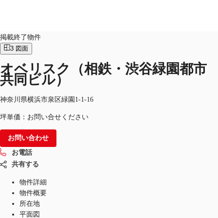
オフィス
物件ID：
JPN-P-000HBF
掲載終了物件
3
図面
JP
オベリスク（相鉄・渋谷緑園都市
オフィス・事務所
お電話
お問合せ
共同ビル）
倉庫・物流センター
神奈川県横浜市泉区緑園1-1-16
地図検索
坪単価：お問い合せください
記事
お問い合わせ
仲介会社様はこちらへ
お電話
共有する
お気に入り
物件詳細
物件概要
所在地
平面図