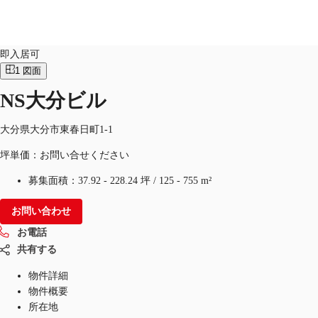
オフィス
物件ID：
JPN-P-0038LN
即入居可
1
図面
JP
NS大分ビル
オフィス・事務所
お電話
お問合せ
倉庫・物流センター
大分県大分市東春日町1-1
坪単価：お問い合せください
地図検索
募集面積：
37.92 - 228.24 坪
/
125 - 755 m²
記事
お問い合わせ
仲介会社様はこちらへ
お電話
お気に入り
共有する
物件詳細
物件概要
所在地