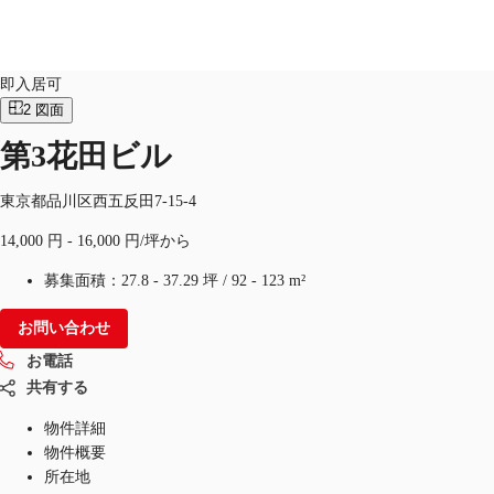
オフィス
物件ID：
JPN-P-0011N2
即入居可
2
図面
JP
第3花田ビル
オフィス・事務所
お電話
お問合せ
倉庫・物流センター
東京都品川区西五反田7-15-4
14,000 円 - 16,000 円/坪から
地図検索
募集面積：
27.8 - 37.29 坪
/
92 - 123 m²
記事
お問い合わせ
仲介会社様はこちらへ
お電話
お気に入り
共有する
物件詳細
物件概要
所在地