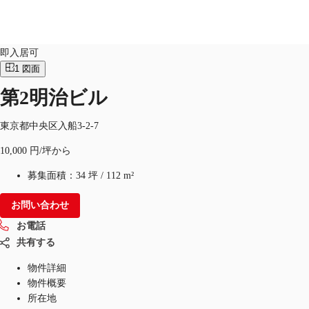
オフィス
物件ID：
JPN-P-0011F4
即入居可
1
図面
JP
第2明治ビル
オフィス・事務所
お電話
お問合せ
倉庫・物流センター
東京都中央区入船3-2-7
10,000 円/坪から
地図検索
募集面積：
34 坪
/
112 m²
記事
お問い合わせ
仲介会社様はこちらへ
お電話
お気に入り
共有する
物件詳細
物件概要
所在地