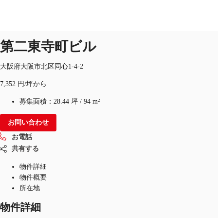
オフィス
物件ID：
JPN-P-001XX3
第二東寺町ビル
JP
オフィス・事務所
大阪府大阪市北区同心1-4-2
お電話
お問合せ
7,352 円/坪から
倉庫・物流センター
募集面積：
28.44 坪
/
94 m²
地図検索
お問い合わせ
記事
お電話
仲介会社様はこちらへ
共有する
物件詳細
お気に入り
物件概要
所在地
物件詳細