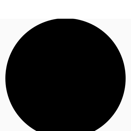
JP
オフィス・事務所
お電話
お問合せ
倉庫・物流センター
地図検索
記事
仲介会社様はこちらへ
お気に入り