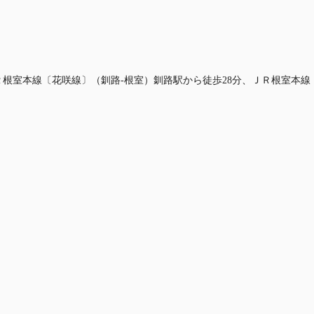
ＪＲ根室本線〔花咲線〕（釧路-根室）釧路駅から徒歩28分、ＪＲ根室本線