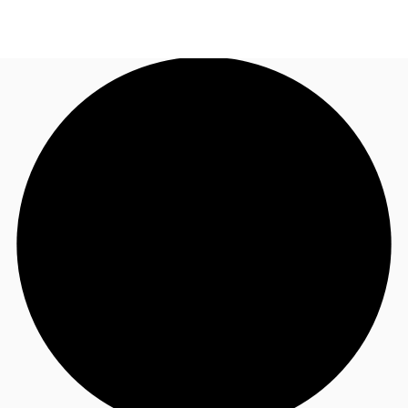
JP
オフィス・事務所
お電話
お問合せ
倉庫・物流センター
地図検索
記事
仲介会社様はこちらへ
お気に入り