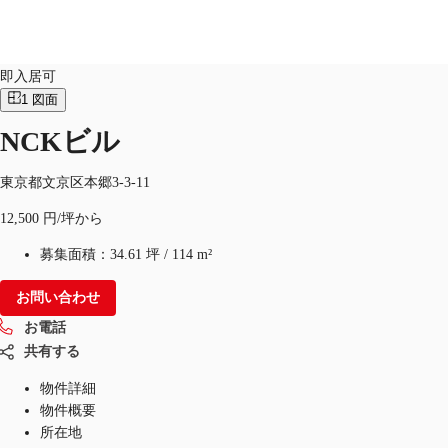
オフィス
物件ID：
JPN-P-000CBX
即入居可
1
図面
JP
NCKビル
オフィス・事務所
お電話
お問合せ
倉庫・物流センター
東京都文京区本郷3-3-11
12,500 円/坪から
地図検索
募集面積：
34.61 坪
/
114 m²
記事
お問い合わせ
仲介会社様はこちらへ
お電話
お気に入り
共有する
物件詳細
物件概要
所在地