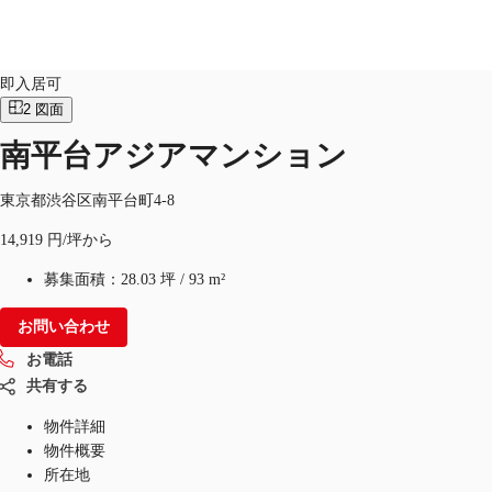
オフィス
物件ID：
JPN-P-000C6A
即入居可
2
図面
JP
南平台アジアマンション
オフィス・事務所
お電話
お問合せ
倉庫・物流センター
東京都渋谷区南平台町4-8
14,919 円/坪から
地図検索
募集面積：
28.03 坪
/
93 m²
記事
お問い合わせ
仲介会社様はこちらへ
お電話
お気に入り
共有する
物件詳細
物件概要
所在地