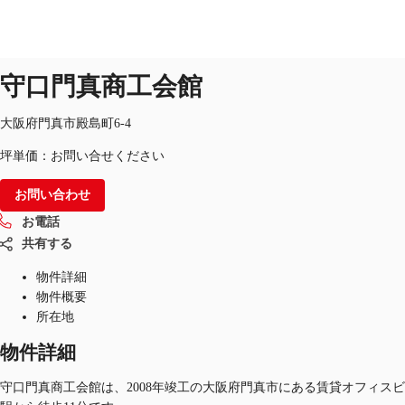
オフィス
物件ID：
JPN-P-0040XF
掲載終了物件
守口門真商工会館
オフィス・事務所
倉庫・物流センター
地図検索
大阪府門真市殿島町6-4
坪単価：お問い合せください
お問い合わせ
お電話
共有する
物件詳細
物件概要
所在地
物件詳細
守口門真商工会館は、2008年竣工の大阪府門真市にある賃貸オフィス