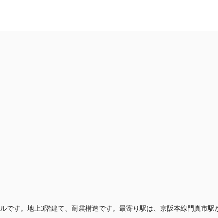
JP
記事
仲介会社様はこちらへ
お気に入り
お電話
ビルです。地上3階建て、耐震構造です。最寄り駅は、京阪本線門真市駅か