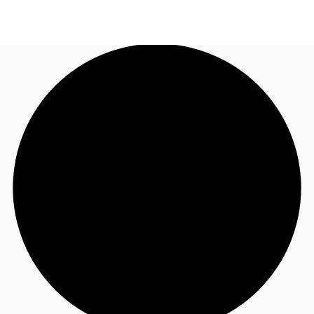
JP
オフィス・事務所
お電話
お問合せ
倉庫・物流センター
地図検索
記事
仲介会社様はこちらへ
お気に入り