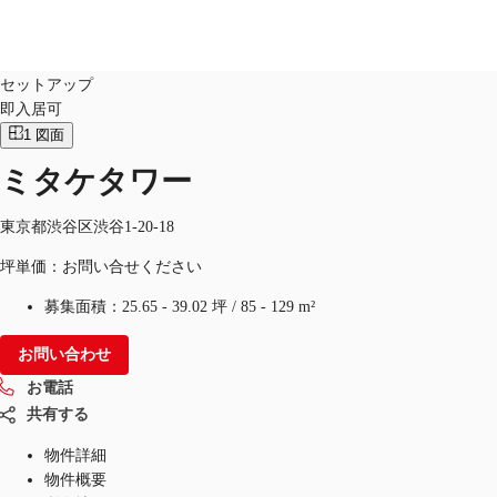
オフィス
物件ID：
JPN-P-0098Q2
セットアップ
即入居可
JP
1
図面
オフィス・事務所
お電話
お問合せ
ミタケタワー
倉庫・物流センター
東京都渋谷区渋谷1-20-18
地図検索
坪単価：お問い合せください
記事
募集面積：
25.65 - 39.02 坪
/
85 - 129 m²
仲介会社様はこちらへ
お問い合わせ
お気に入り
お電話
共有する
物件詳細
物件概要