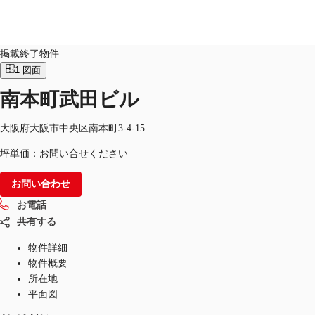
オフィス
物件ID：
JPN-P-000BJ8
掲載終了物件
1
図面
JP
南本町武田ビル
オフィス・事務所
お電話
お問合せ
倉庫・物流センター
大阪府大阪市中央区南本町3-4-15
坪単価：お問い合せください
地図検索
お問い合わせ
記事
お電話
仲介会社様はこちらへ
共有する
お気に入り
物件詳細
物件概要
所在地
平面図