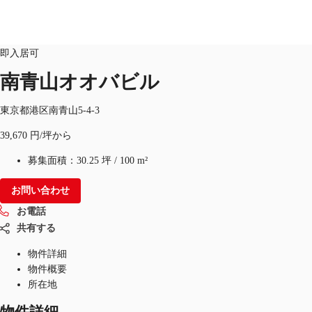
オフィス
物件ID：
JPN-P-000U6U
即入居可
JP
南青山オオバビル
オフィス・事務所
お電話
お問合せ
東京都港区南青山5-4-3
倉庫・物流センター
39,670 円/坪から
地図検索
募集面積：
30.25 坪
/
100 m²
記事
お問い合わせ
お電話
仲介会社様はこちらへ
共有する
お気に入り
物件詳細
物件概要
所在地
物件詳細