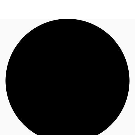
JP
オフィス・事務所
お電話
お問合せ
倉庫・物流センター
地図検索
記事
仲介会社様はこちらへ
お気に入り