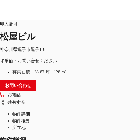
オフィス
物件ID：
JPN-P-0065IX
居抜
即入居可
松屋ビル
オフィス・事務所
倉庫・物流センター
地図検索
神奈川県逗子市逗子1-6-1
坪単価：お問い合せください
募集面積：
38.82 坪
/
128 m²
お問い合わせ
お電話
共有する
物件詳細
物件概要
所在地
物件詳細