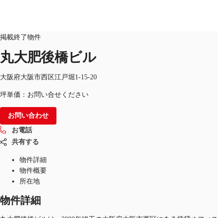
オフィス
物件ID：
JPN-P-002DDN
掲載終了物件
JP
丸大肥後橋ビル
オフィス・事務所
お電話
お問合せ
大阪府大阪市西区江戸堀1-15-20
倉庫・物流センター
坪単価：お問い合せください
地図検索
お問い合わせ
記事
お電話
共有する
仲介会社様はこちらへ
物件詳細
お気に入り
物件概要
所在地
物件詳細