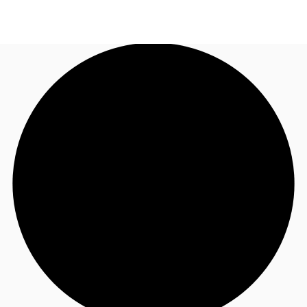
JP
オフィス・事務所
お電話
お問合せ
倉庫・物流センター
地図検索
記事
仲介会社様はこちらへ
お気に入り