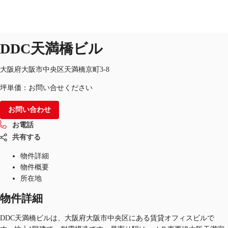
オフィス
物件ID：
JPN-P-002HQD
掲載終了物件
DDC天満橋ビル
JP
オフィス・事務所
大阪府大阪市中央区天満橋京町3-8
お電話
お問合せ
坪単価：お問い合せください
倉庫・物流センター
お問い合わせ
地図検索
お電話
記事
共有する
仲介会社様はこちらへ
物件詳細
物件概要
お気に入り
所在地
物件詳細
DDC天満橋ビルは、大阪府大阪市中央区にある賃貸オフィスビルで