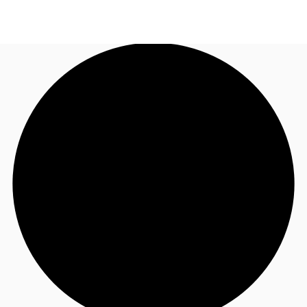
JP
オフィス・事務所
お電話
お問合せ
倉庫・物流センター
地図検索
記事
仲介会社様はこちらへ
お気に入り