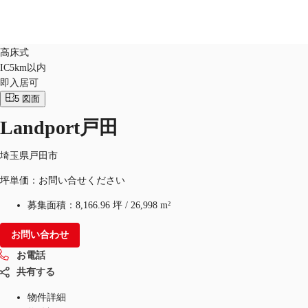
倉庫
物件ID：
JPN-P-003PJB
高床式
IC5km以内
JP
即入居可
オフィス・事務所
5
図面
お電話
お問合せ
倉庫・物流センター
Landport戸田
地図検索
埼玉県戸田市
記事
坪単価：お問い合せください
募集面積：
8,166.96 坪
/
26,998 m²
仲介会社様はこちらへ
お問い合わせ
お気に入り
お電話
共有する
物件詳細