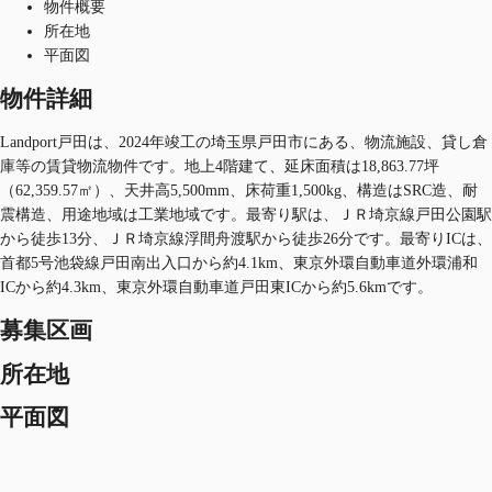
物件概要
所在地
平面図
物件詳細
Landport戸田は、2024年竣工の埼玉県戸田市にある、物流施設、貸し倉
庫等の賃貸物流物件です。地上4階建て、延床面積は18,863.77坪
（62,359.57㎡）、天井高5,500mm、床荷重1,500kg、構造はSRC造、耐
震構造、用途地域は工業地域です。最寄り駅は、ＪＲ埼京線戸田公園駅
から徒歩13分、ＪＲ埼京線浮間舟渡駅から徒歩26分です。最寄りICは、
首都5号池袋線戸田南出入口から約4.1km、東京外環自動車道外環浦和
ICから約4.3km、東京外環自動車道戸田東ICから約5.6kmです。
募集区画
所在地
平面図