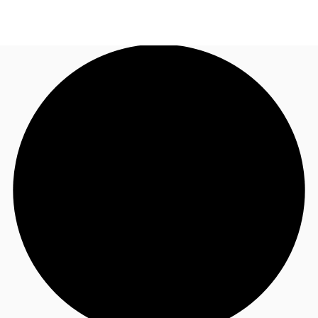
JP
オフィス・事務所
お電話
お問合せ
倉庫・物流センター
地図検索
記事
仲介会社様はこちらへ
お気に入り