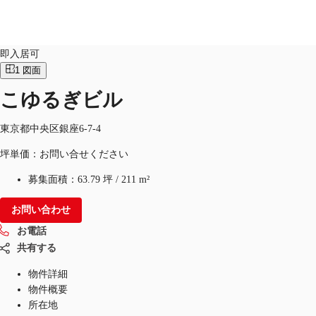
オフィス
物件ID：
JPN-P-005Q0X
即入居可
1
図面
JP
こゆるぎビル
オフィス・事務所
お電話
お問合せ
倉庫・物流センター
東京都中央区銀座6-7-4
坪単価：お問い合せください
地図検索
募集面積：
63.79 坪
/
211 m²
記事
お問い合わせ
仲介会社様はこちらへ
お電話
お気に入り
共有する
物件詳細
物件概要
所在地