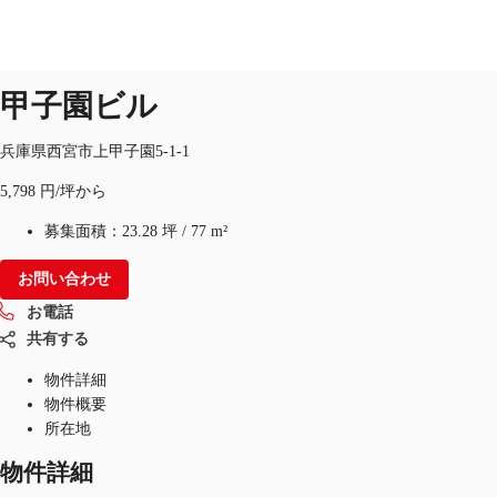
オフィス
物件ID：
JPN-P-0022VH
甲子園ビル
JP
オフィス・事務所
兵庫県西宮市上甲子園5-1-1
お電話
お問合せ
5,798 円/坪から
倉庫・物流センター
募集面積：
23.28 坪
/
77 m²
地図検索
お問い合わせ
記事
お電話
仲介会社様はこちらへ
共有する
物件詳細
お気に入り
物件概要
所在地
物件詳細