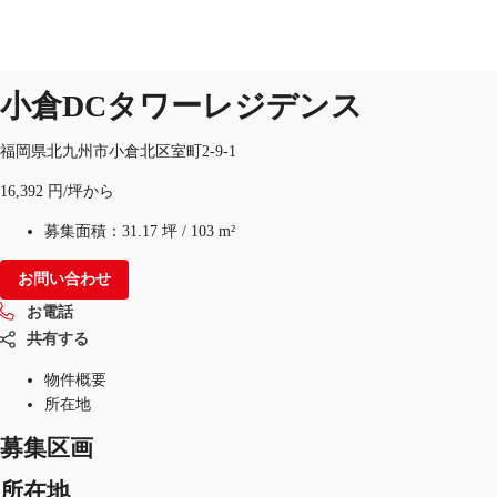
オフィス
物件ID：
JPN-P-00BLZ8
小倉DCタワーレジデンス
福岡県北九州市小倉北区室町2-9-1
オフィス・事務所
倉庫・物流センター
地図検索
16,392 円/坪から
募集面積：
31.17 坪
/
103 m²
お問い合わせ
お電話
共有する
物件概要
所在地
募集区画
所在地