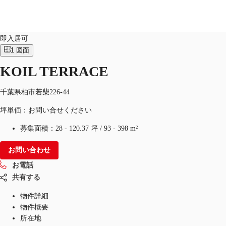
オフィス
物件ID：
JPN-P-001LUJ
即入居可
1
図面
JP
KOIL TERRACE
オフィス・事務所
お電話
お問合せ
倉庫・物流センター
千葉県柏市若柴226-44
坪単価：お問い合せください
地図検索
募集面積：
28 - 120.37 坪
/
93 - 398 m²
記事
お問い合わせ
仲介会社様はこちらへ
お電話
お気に入り
共有する
物件詳細
物件概要
所在地