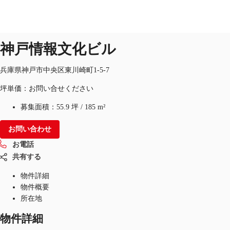
オフィス
物件ID：
JPN-P-0009J3
神戸情報文化ビル
JP
オフィス・事務所
兵庫県神戸市中央区東川崎町1-5-7
お電話
お問合せ
坪単価：お問い合せください
倉庫・物流センター
募集面積：
55.9 坪
/
185 m²
地図検索
お問い合わせ
記事
お電話
仲介会社様はこちらへ
共有する
物件詳細
お気に入り
物件概要
所在地
物件詳細