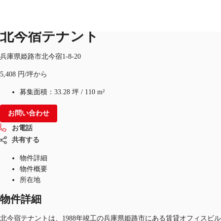
オフィス
物件ID：
JPN-P-00BGPF
北今宿テナント
JP
兵庫県姫路市北今宿1-8-20
オフィス・事務所
5,408 円/坪から
お電話
お問合せ
倉庫・物流センター
募集面積：
33.28 坪
/
110 m²
地図検索
お問い合わせ
お電話
記事
共有する
仲介会社様はこちらへ
物件詳細
物件概要
お気に入り
所在地
物件詳細
北今宿テナントは、1988年竣工の兵庫県姫路市にある賃貸オフィスビル