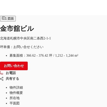
オフィス
物件ID：
JPN-P-002HKQ
即入居可
1
図面
JP
金市舘ビル
オフィス・事務所
お電話
お問合せ
北海道札幌市中央区南二条西2-1-1
倉庫・物流センター
坪単価：お問い合せください
地図検索
募集面積：
366.62 - 376.42 坪
/
1,212 - 1,244 m²
記事
お問い合わせ
仲介会社様はこちらへ
お電話
共有する
お気に入り
物件詳細
物件概要
所在地
平面図