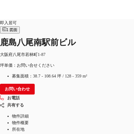
オフィス
物件ID：
JPN-P-0008TB
即入居可
1
図面
JP
鹿島八尾南駅前ビル
オフィス・事務所
お電話
お問合せ
倉庫・物流センター
大阪府八尾市若林町1-87
坪単価：お問い合せください
地図検索
募集面積：
38.7 - 108.64 坪
/
128 - 359 m²
記事
お問い合わせ
仲介会社様はこちらへ
お電話
お気に入り
共有する
物件詳細
物件概要
所在地