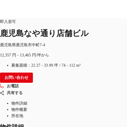
オフィス
物件ID：
JPN-P-003VA1
即入居可
JP
鹿児島なや通り店舗ビル
オフィス・事務所
お電話
お問合せ
鹿児島県鹿児島市中町7-4
倉庫・物流センター
12,357 円 - 13,465 円/坪から
地図検索
募集面積：
22.27 - 33.99 坪
/
74 - 112 m²
記事
お問い合わせ
お電話
仲介会社様はこちらへ
共有する
お気に入り
物件詳細
物件概要
所在地
物件詳細