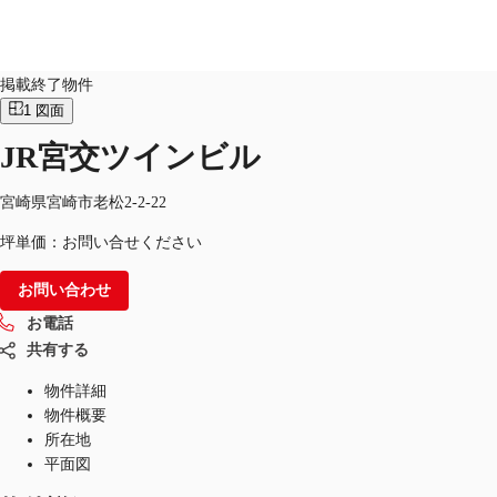
オフィス
物件ID：
JPN-P-001LGI
掲載終了物件
1
図面
オフィス・事務所
倉庫・物流センター
地図検索
JR宮交ツインビル
宮崎県宮崎市老松2-2-22
坪単価：お問い合せください
お問い合わせ
お電話
共有する
物件詳細
物件概要
所在地
平面図